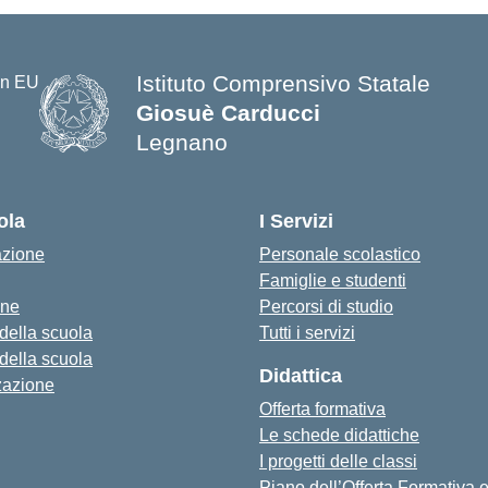
Istituto Comprensivo Statale
Giosuè Carducci
Legnano
ola
I Servizi
azione
Personale scolastico
Famiglie e studenti
one
Percorsi di studio
 della scuola
Tutti i servizi
 della scuola
Didattica
zazione
Offerta formativa
Le schede didattiche
I progetti delle classi
Piano dell’Offerta Formativa