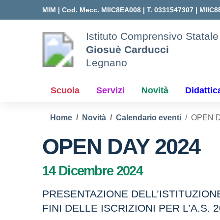
Vai ai contenuti
Vai al menu di navigazione
Vai al footer
MIM |
Cod. Mecc. MIIC8EA008 | T. 0331547307 |
MIIC8
Istituto Comprensivo Statale
Giosuè Carducci
Legnano
Scuola
Servizi
Novità
Didattic
Home
Novità
Calendario eventi
OPEN D
OPEN DAY 2024
14 Dicembre 2024
PRESENTAZIONE DELL’ISTITUZION
FINI DELLE ISCRIZIONI PER L’A.S. 