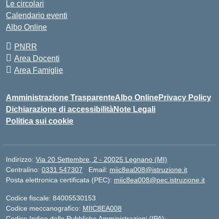
Le circolari
Calendario eventi
Albo Online
PNRR
Area Docenti
Area Famiglie
Amministrazione Trasparente
Albo Online
Privacy Policy
Dichiarazione di accessibilità
Note Legali
Politica sui cookie
Indirizzo:
Via 20 Settembre, 2 - 20025 Legnano (MI)
Centralino:
0331 547307
Email:
miic8ea008@istruzione.it
Posta elettronica certificata (PEC):
miic8ea008@pec.istruzione.it
Codice fiscale: 84005530153
Codice meccanografico:
MIIC8EA008
Codice Indice delle Pubbliche Amministrazioni (IPA):