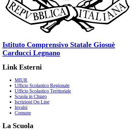
Istituto Comprensivo Statale
Giosuè
Carducci
Legnano
Link Esterni
MIUR
Ufficio Scolastico Regionale
Ufficio Scolastico Territoriale
Scuola in Chiaro
Iscrizioni On Line
Invalsi
Comune
La Scuola