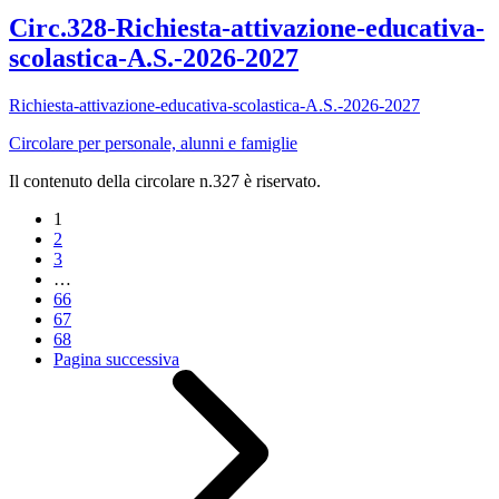
Circ.328-Richiesta-attivazione-educativa-
scolastica-A.S.-2026-2027
Richiesta-attivazione-educativa-scolastica-A.S.-2026-2027
Circolare per personale, alunni e famiglie
Il contenuto della circolare n.327 è riservato.
1
2
3
…
66
67
68
Pagina successiva