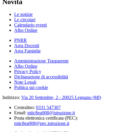
Novità
Le notizie
Le circolari
Calendario eventi
Albo Online
PNRR
Area Docenti
Area Famiglie
Amministrazione Trasparente
Albo Online
Privacy Policy
Dichiarazione di accessibilità
Note Legali
Politica sui cookie
Indirizzo:
Via 20 Settembre, 2 - 20025 Legnano (MI)
Centralino:
0331 547307
Email:
miic8ea008@istruzione.it
Posta elettronica certificata (PEC):
miic8ea008@pec.istruzione.it