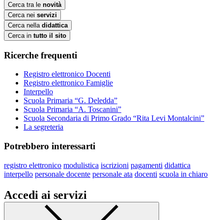
Cerca tra le
novità
Cerca nei
servizi
Cerca nella
didattica
Cerca in
tutto il sito
Ricerche frequenti
Registro elettronico Docenti
Registro elettronico Famiglie
Interpello
Scuola Primaria “G. Deledda”
Scuola Primaria “A. Toscanini”
Scuola Secondaria di Primo Grado “Rita Levi Montalcini”
La segreteria
Potrebbero interessarti
registro elettronico
modulistica
iscrizioni
pagamenti
didattica
interpello
personale docente
personale ata
docenti
scuola in chiaro
Accedi ai servizi