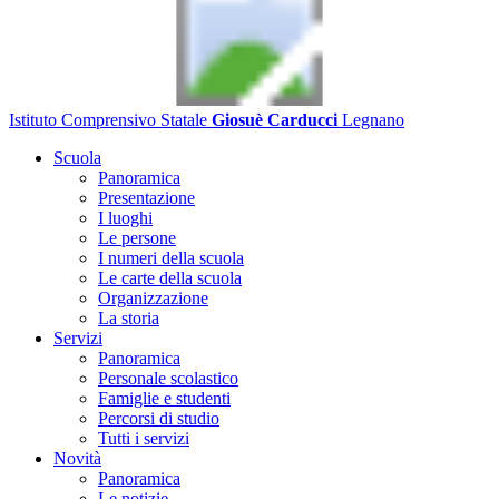
Istituto Comprensivo Statale
Giosuè Carducci
Legnano
Scuola
Panoramica
Presentazione
I luoghi
Le persone
I numeri della scuola
Le carte della scuola
Organizzazione
La storia
Servizi
Panoramica
Personale scolastico
Famiglie e studenti
Percorsi di studio
Tutti i servizi
Novità
Panoramica
Le notizie