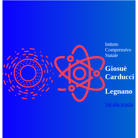
Istituto
Comprensivo
Statale
Giosuè
Carducci
Legnano
Vai alla scuola