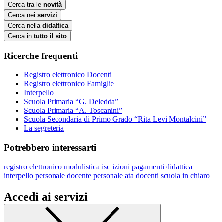
Cerca tra le
novità
Cerca nei
servizi
Cerca nella
didattica
Cerca in
tutto il sito
Ricerche frequenti
Registro elettronico Docenti
Registro elettronico Famiglie
Interpello
Scuola Primaria “G. Deledda”
Scuola Primaria “A. Toscanini”
Scuola Secondaria di Primo Grado “Rita Levi Montalcini”
La segreteria
Potrebbero interessarti
registro elettronico
modulistica
iscrizioni
pagamenti
didattica
interpello
personale docente
personale ata
docenti
scuola in chiaro
Accedi ai servizi