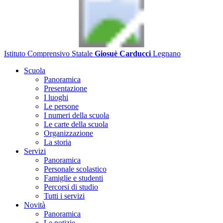
Istituto Comprensivo Statale
Giosuè Carducci
Legnano
Scuola
Panoramica
Presentazione
I luoghi
Le persone
I numeri della scuola
Le carte della scuola
Organizzazione
La storia
Servizi
Panoramica
Personale scolastico
Famiglie e studenti
Percorsi di studio
Tutti i servizi
Novità
Panoramica
Le notizie