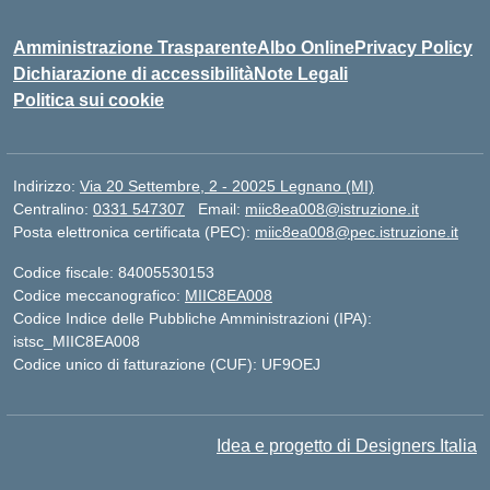
Amministrazione Trasparente
Albo Online
Privacy Policy
Dichiarazione di accessibilità
Note Legali
Politica sui cookie
Indirizzo:
Via 20 Settembre, 2 - 20025 Legnano (MI)
Centralino:
0331 547307
Email:
miic8ea008@istruzione.it
Posta elettronica certificata (PEC):
miic8ea008@pec.istruzione.it
Codice fiscale: 84005530153
Codice meccanografico:
MIIC8EA008
Codice Indice delle Pubbliche Amministrazioni (IPA):
istsc_MIIC8EA008
Codice unico di fatturazione (CUF): UF9OEJ
Idea e progetto di Designers Italia