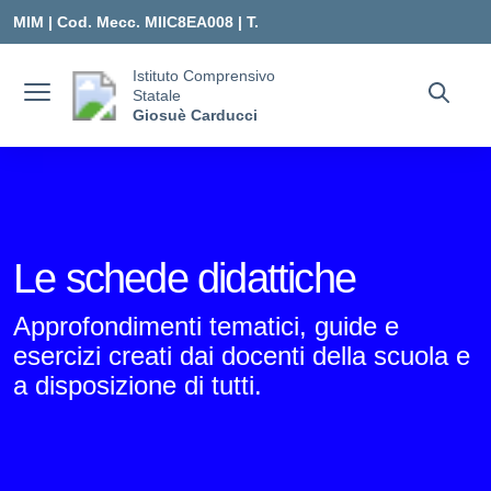
Vai ai contenuti
Vai al menu di navigazione
Vai al footer
MIM |
Cod. Mecc. MIIC8EA008 | T.
0331547307 |
Istituto Comprensivo
Statale
MIIC8EA008@ISTRUZIONE.IT
Giosuè Carducci
Le schede didattiche
Approfondimenti tematici, guide e
esercizi creati dai docenti della scuola e
a disposizione di tutti.