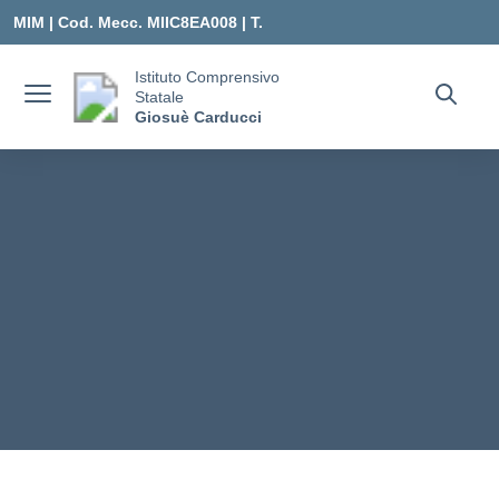
Vai ai contenuti
Vai al menu di navigazione
Vai al footer
MIM |
Cod. Mecc. MIIC8EA008 | T.
0331547307 |
Istituto Comprensivo
Statale
MIIC8EA008@ISTRUZIONE.IT
Giosuè Carducci