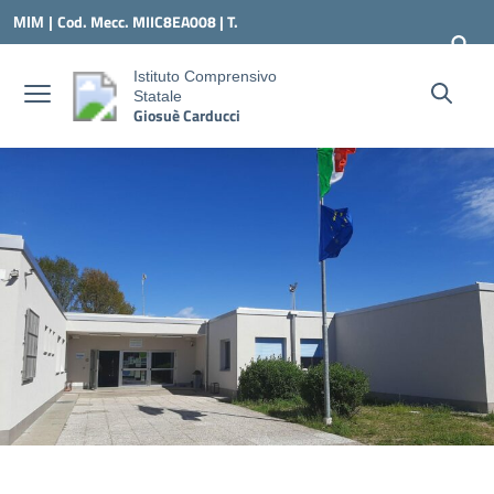
Vai ai contenuti
Vai al menu di navigazione
Vai al footer
Cod. Mecc. MIIC8EA008 | T.
MIM |
0331547307 |
MIIC8EA008@ISTRUZIONE.IT
Istituto Comprensivo
Statale
Giosuè Carducci