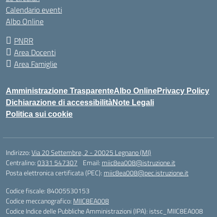
Calendario eventi
Albo Online
PNRR
Area Docenti
Area Famiglie
Amministrazione Trasparente
Albo Online
Privacy Policy
Dichiarazione di accessibilità
Note Legali
Politica sui cookie
Indirizzo:
Via 20 Settembre, 2 - 20025 Legnano (MI)
Centralino:
0331 547307
Email:
miic8ea008@istruzione.it
Posta elettronica certificata (PEC):
miic8ea008@pec.istruzione.it
Codice fiscale: 84005530153
Codice meccanografico:
MIIC8EA008
Codice Indice delle Pubbliche Amministrazioni (IPA): istsc_MIIC8EA008