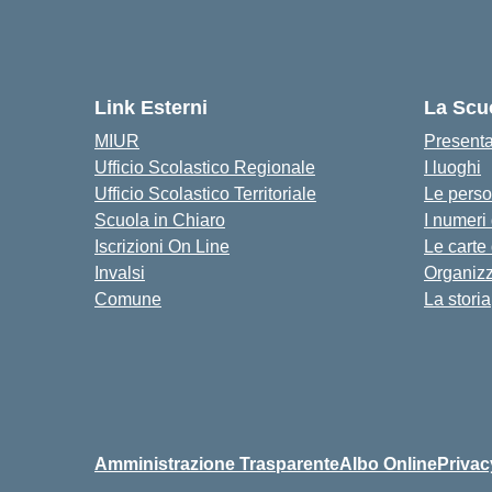
Link Esterni
La Scu
MIUR
Present
Ufficio Scolastico Regionale
I luoghi
Ufficio Scolastico Territoriale
Le pers
Scuola in Chiaro
I numeri
Iscrizioni On Line
Le carte
Invalsi
Organiz
Comune
La storia
Amministrazione Trasparente
Albo Online
Privac