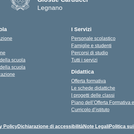
Legnano
ola
I Servizi
azione
Personale scolastico
Famiglie e studenti
one
Percorsi di studio
 della scuola
Tutti i servizi
 della scuola
Didattica
zazione
Offerta formativa
Le schede didattiche
I progetti delle classi
Piano dell’Offerta Formativa
Curricolo d’istituto
y Policy
Dichiarazione di accessibilità
Note Legali
Politica su