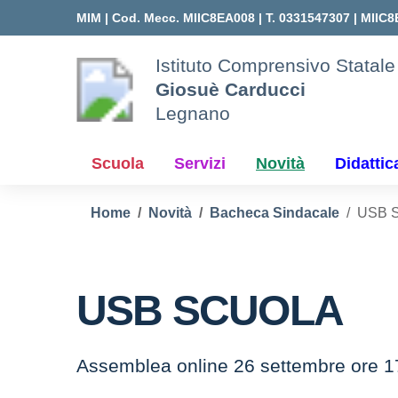
Vai ai contenuti
Vai al menu di navigazione
Vai al footer
MIM |
Cod. Mecc. MIIC8EA008 | T. 0331547307 |
MIIC8
Istituto Comprensivo Statale
Giosuè Carducci
Legnano
Scuola
Servizi
Novità
Didattic
Home
Novità
Bacheca Sindacale
USB 
USB SCUOLA
Assemblea online 26 settembre ore 17