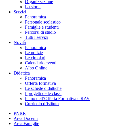
Organizzazione
La storia
Servizi
Panoramica
Personale scolastico
Famiglie e studenti
Percorsi di studio
Tutti i servizi
Novità
Panoramica
Le notizie
Le circolari
Calendario eventi
Albo Online
Didattica
Panoramica
Offerta formativa
Le schede didattiche
I progetti delle classi
Piano dell’Offerta Formativa e RAV
Curricolo d’istituto
PNRR
Area Docenti
Area Famiglie