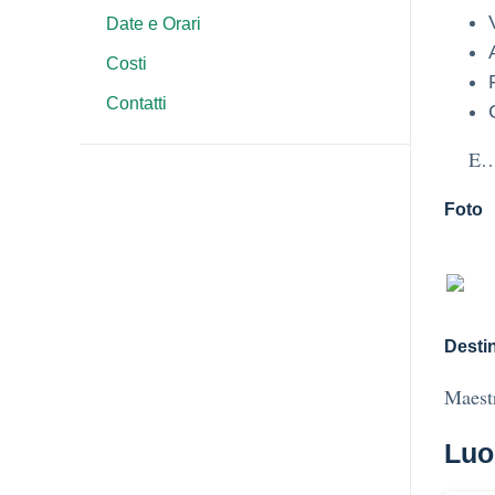
Date e Orari
Costi
Contatti
E… ci
Foto
Destin
Maestr
Luo