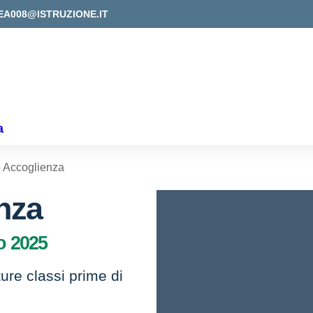
EA008@ISTRUZIONE.IT
a
o Accoglienza
nza
o 2025
ture classi prime di