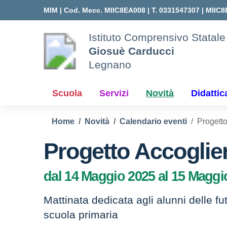
Vai ai contenuti
Vai al menu di navigazione
Vai al footer
MIM |
Cod. Mecc. MIIC8EA008 | T. 0331547307 |
MIIC8
Istituto Comprensivo Statale
Giosuè Carducci
Legnano
Scuola
Servizi
Novità
Didattic
Home
Novità
Calendario eventi
Progett
Progetto Accoglie
dal 14 Maggio 2025 al 15 Maggi
Mattinata dedicata agli alunni delle fu
scuola primaria