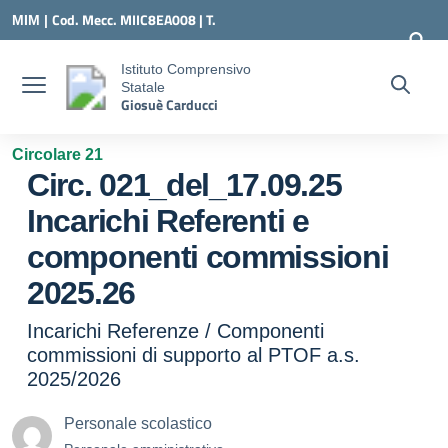
Vai ai contenuti
Vai al menu di navigazione
Vai al footer
Cod. Mecc. MIIC8EA008 | T.
MIM |
0331547307 |
MIIC8EA008@ISTRUZIONE.IT
Istituto Comprensivo
Statale
Giosuè Carducci
Circolare 21
Circ. 021_del_17.09.25
Incarichi Referenti e
componenti commissioni
2025.26
Incarichi Referenze / Componenti
commissioni di supporto al PTOF a.s.
2025/2026
Personale scolastico