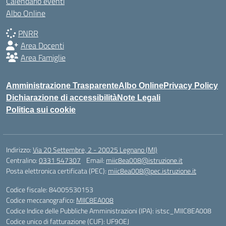
Calendario eventi
Albo Online
PNRR
Area Docenti
Area Famiglie
Amministrazione Trasparente
Albo Online
Privacy Policy
Dichiarazione di accessibilità
Note Legali
Politica sui cookie
Indirizzo:
Via 20 Settembre, 2 - 20025 Legnano (MI)
Centralino:
0331 547307
Email:
miic8ea008@istruzione.it
Posta elettronica certificata (PEC):
miic8ea008@pec.istruzione.it
Codice fiscale: 84005530153
Codice meccanografico:
MIIC8EA008
Codice Indice delle Pubbliche Amministrazioni (IPA): istsc_MIIC8EA008
Codice unico di fatturazione (CUF): UF9OEJ