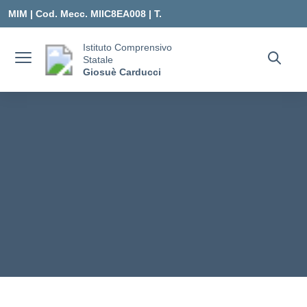
Vai ai contenuti
Vai al menu di navigazione
Vai al footer
MIM |
Cod. Mecc. MIIC8EA008 | T.
0331547307 |
Istituto Comprensivo
Statale
MIIC8EA008@ISTRUZIONE.IT
Giosuè Carducci