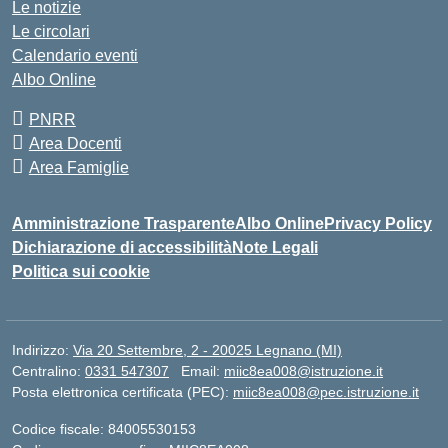
Le notizie
Le circolari
Calendario eventi
Albo Online
PNRR
Area Docenti
Area Famiglie
Amministrazione Trasparente
Albo Online
Privacy Policy
Dichiarazione di accessibilità
Note Legali
Politica sui cookie
Indirizzo:
Via 20 Settembre, 2 - 20025 Legnano (MI)
Centralino:
0331 547307
Email:
miic8ea008@istruzione.it
Posta elettronica certificata (PEC):
miic8ea008@pec.istruzione.it
Codice fiscale: 84005530153