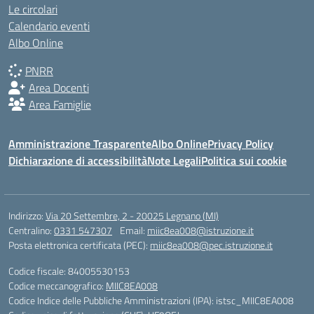
Le circolari
Calendario eventi
Albo Online
PNRR
Area Docenti
Area Famiglie
Amministrazione Trasparente
Albo Online
Privacy Policy
Dichiarazione di accessibilità
Note Legali
Politica sui cookie
Indirizzo:
Via 20 Settembre, 2 - 20025 Legnano (MI)
Centralino:
0331 547307
Email:
miic8ea008@istruzione.it
Posta elettronica certificata (PEC):
miic8ea008@pec.istruzione.it
Codice fiscale: 84005530153
Codice meccanografico:
MIIC8EA008
Codice Indice delle Pubbliche Amministrazioni (IPA): istsc_MIIC8EA008