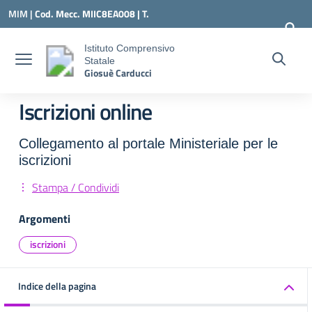
Vai ai contenuti
Vai al menu di navigazione
Vai al footer
MIM |
Cod. Mecc. MIIC8EA008 | T.
0331547307 |
MIIC8EA008@ISTRUZIONE.IT
Istituto Comprensivo
Statale
Giosuè Carducci
Iscrizioni online
Collegamento al portale Ministeriale per le
iscrizioni
Stampa / Condividi
Argomenti
iscrizioni
Indice della pagina