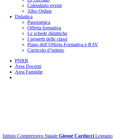
Calendario eventi
Albo Online
Didattica
Panoramica
Offerta formativa
Le schede didattiche
I progetti delle classi
Piano dell’Offerta Formativa e RAV
Curricolo d’istituto
PNRR
Area Docenti
Area Famiglie
Istituto Comprensivo Statale
Giosuè Carducci
Legnano