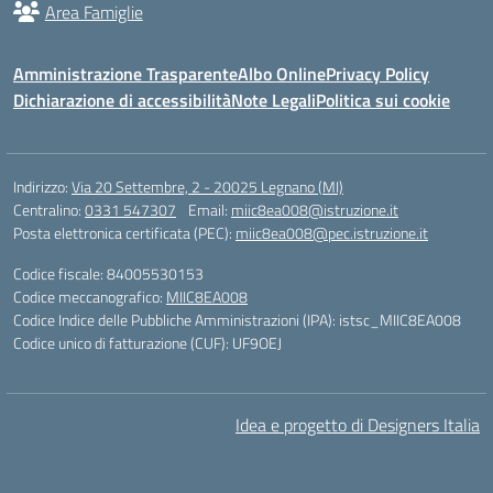
Area Famiglie
Amministrazione Trasparente
Albo Online
Privacy Policy
Dichiarazione di accessibilità
Note Legali
Politica sui cookie
Indirizzo:
Via 20 Settembre, 2 - 20025 Legnano (MI)
Centralino:
0331 547307
Email:
miic8ea008@istruzione.it
Posta elettronica certificata (PEC):
miic8ea008@pec.istruzione.it
Codice fiscale: 84005530153
Codice meccanografico:
MIIC8EA008
Codice Indice delle Pubbliche Amministrazioni (IPA): istsc_MIIC8EA008
Codice unico di fatturazione (CUF): UF9OEJ
Idea e progetto di Designers Italia