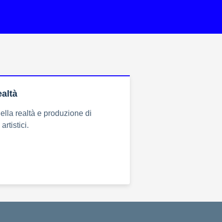
ealtà
lla realtà e produzione di
rtistici.