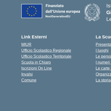
I
G
L
Link Esterni
La Scu
MIUR
Present
Ufficio Scolastico Regionale
I luoghi
Ufficio Scolastico Territoriale
Le pers
Scuola in Chiaro
I numeri
Iscrizioni On Line
Le carte
Invalsi
Organiz
Comune
La storia