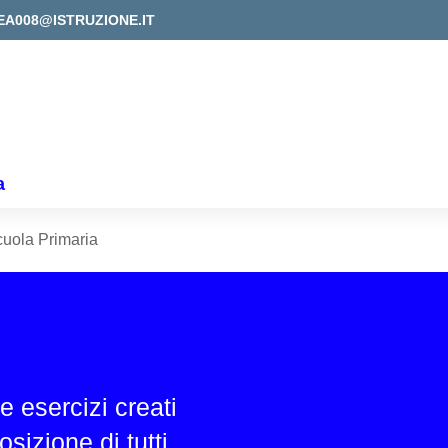
EA008@ISTRUZIONE.IT
a
uola Primaria
e esercizi creati
sizione di tutti.