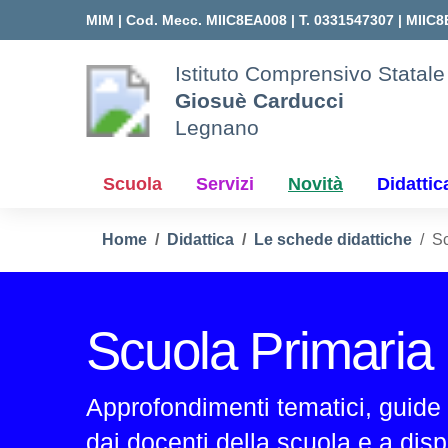
Vai ai contenuti
Vai al menu di navigazione
Vai al footer
MIM |
Cod. Mecc. MIIC8EA008 | T. 0331547307 |
MIIC8
Istituto Comprensivo Statale
Giosuè Carducci
Legnano
Scuola
Servizi
Novità
Didattic
Home
Didattica
Le schede didattiche
Sc
Scuola Primaria
Approfondimenti tematici, guide 
dai docenti della scuola e a dispo