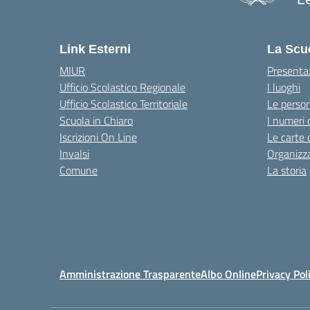
Link Esterni
La Scu
MIUR
Presenta
Ufficio Scolastico Regionale
I luoghi
Ufficio Scolastico Territoriale
Le perso
Scuola in Chiaro
I numeri 
Iscrizioni On Line
Le carte 
Invalsi
Organizz
Comune
La storia
Amministrazione Trasparente
Albo Online
Privacy Pol