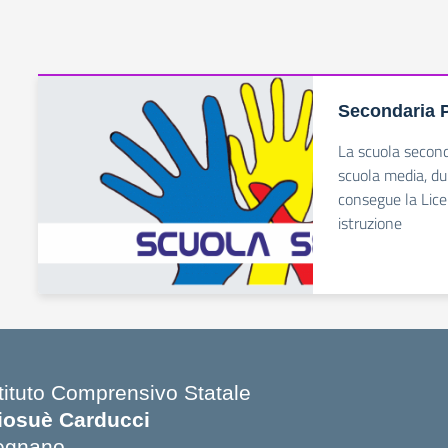
Secondaria 
La scuola second
scuola media, dur
consegue la Licen
istruzione
stituto Comprensivo Statale
iosuè Carducci
egnano