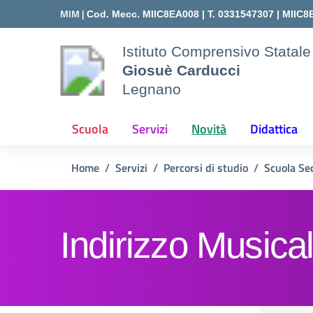
Vai ai contenuti
Vai al menu di navigazione
Vai al footer
MIM |
Cod. Mecc. MIIC8EA008 | T. 0331547307 |
MIIC8
Istituto Comprensivo Statale
Giosuè Carducci
Legnano
Scuola
Servizi
Novità
Didattica
Home
Servizi
Percorsi di studio
Scuola Se
Indirizzo Musica