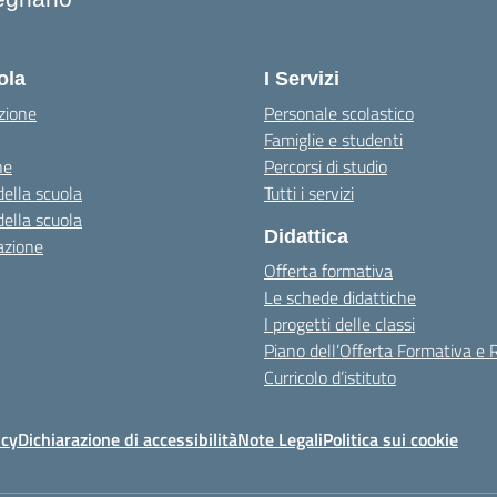
ola
I Servizi
zione
Personale scolastico
Famiglie e studenti
ne
Percorsi di studio
della scuola
Tutti i servizi
della scuola
Didattica
azione
Offerta formativa
Le schede didattiche
I progetti delle classi
Piano dell’Offerta Formativa e
Curricolo d’istituto
icy
Dichiarazione di accessibilità
Note Legali
Politica sui cookie