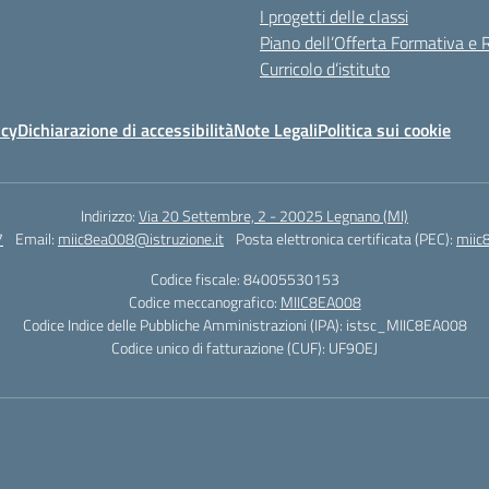
I progetti delle classi
Piano dell’Offerta Formativa e
Curricolo d’istituto
icy
Dichiarazione di accessibilità
Note Legali
Politica sui cookie
Indirizzo:
Via 20 Settembre, 2 - 20025 Legnano (MI)
7
Email:
miic8ea008@istruzione.it
Posta elettronica certificata (PEC):
miic
Codice fiscale: 84005530153
Codice meccanografico:
MIIC8EA008
Codice Indice delle Pubbliche Amministrazioni (IPA): istsc_MIIC8EA008
Codice unico di fatturazione (CUF): UF9OEJ