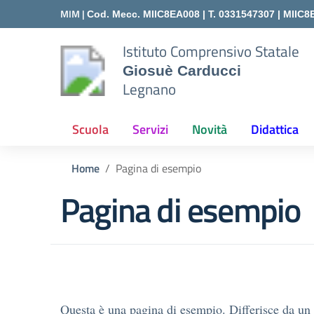
Vai ai contenuti
Vai al menu di navigazione
Vai al footer
MIM |
Cod. Mecc. MIIC8EA008 | T. 0331547307 |
MIIC8
Istituto Comprensivo Statale
Giosuè Carducci
Legnano
Scuola
Servizi
Novità
Didattica
Home
Pagina di esempio
Pagina di esempio
Questa è una pagina di esempio. Differisce da un 