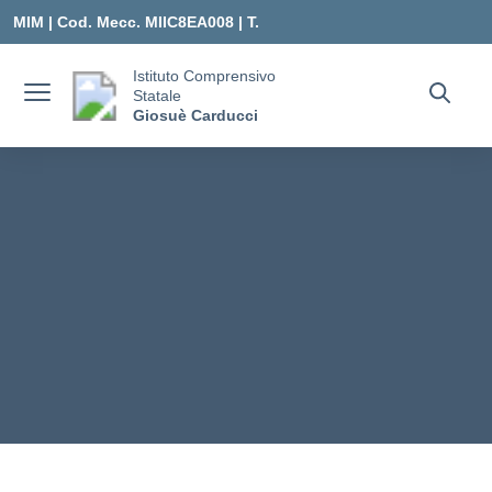
Vai ai contenuti
Vai al menu di navigazione
Vai al footer
MIM |
Cod. Mecc. MIIC8EA008 | T.
0331547307 |
Istituto Comprensivo
Statale
MIIC8EA008@ISTRUZIONE.IT
Giosuè Carducci