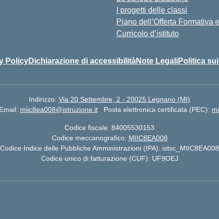
I progetti delle classi
Piano dell’Offerta Formativa
Curricolo d’istituto
y Policy
Dichiarazione di accessibilità
Note Legali
Politica su
Indirizzo:
Via 20 Settembre, 2 - 20025 Legnano (MI)
Email:
miic8ea008@istruzione.it
Posta elettronica certificata (PEC):
mi
Codice fiscale: 84005530153
Codice meccanografico:
MIIC8EA008
Codice Indice delle Pubbliche Amministrazioni (IPA): istsc_MIIC8EA008
Codice unico di fatturazione (CUF): UF9OEJ