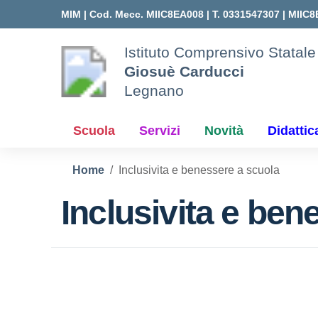
Vai ai contenuti
Vai al menu di navigazione
Vai al footer
MIM |
Cod. Mecc. MIIC8EA008 | T. 0331547307 |
MIIC8
Istituto Comprensivo Statale
Giosuè Carducci
Legnano
Scuola
Servizi
Novità
Didattic
Home
Inclusivita e benessere a scuola
Inclusivita e ben