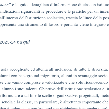
usione”
è la guida dettagliata d’informazione di ciascun istitut
indicazioni riguardanti le procedure e le pratiche per un inser
all’interno dell’istituzione scolastica, traccia le linee delle pos
appresenta uno strumento di lavoro e pertanto viene integrato e
s. 2023-24 da
qui
a accogliente ed attenta all’inclusione di tutte le diversità, 
unni con background migratorio, alunni in svantaggio socio-
verse che vanno comprese e valorizzate e che solo riconoscendo
lunno i suoi talenti. Obiettivo dell’istituzione scolastica è, i
 riformulare a tal fine le scelte organizzative, progettuali, me
 scuola e la classe, in particolare, è altrettanto importante che 
astica è chiamata a confrontarsi per richiedere (ma anche dare)