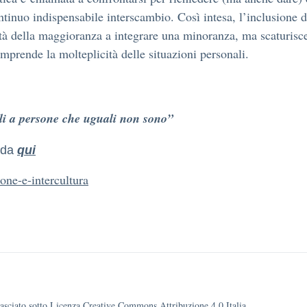
 continuo indispensabile interscambio. Così intesa, l’inclusion
ità della maggioranza a integrare una minoranza, ma scaturisc
omprende la molteplicità delle situazioni personali.
ali a persone che uguali non sono”
o da
qui
one-e-intercultura
ilasciato sotto Licenza Creative Commons Attribuzione 4.0 Italia.