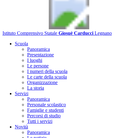
Istituto Comprensivo Statale
Giosuè Carducci
Legnano
Scuola
Panoramica
Presentazione
I luoghi
Le persone
I numeri della scuola
Le carte della scuola
Organizzazione
La storia
Servizi
Panoramica
Personale scolastico
Famiglie e studenti
Percorsi di studio
Tutti i servizi
Novità
Panoramica
Le notizie