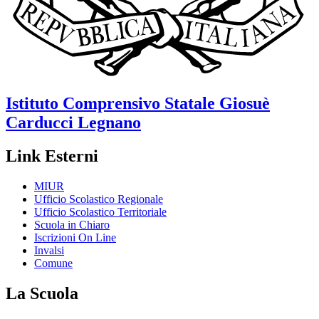
Istituto Comprensivo Statale
Giosuè
Carducci
Legnano
Link Esterni
MIUR
Ufficio Scolastico Regionale
Ufficio Scolastico Territoriale
Scuola in Chiaro
Iscrizioni On Line
Invalsi
Comune
La Scuola