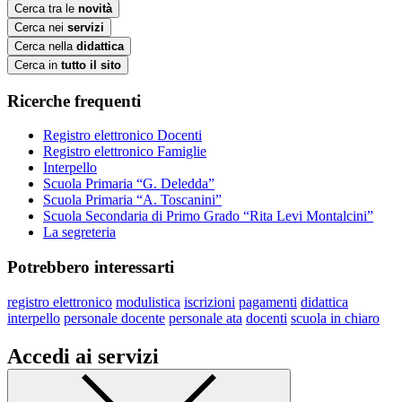
Cerca tra le
novità
Cerca nei
servizi
Cerca nella
didattica
Cerca in
tutto il sito
Ricerche frequenti
Registro elettronico Docenti
Registro elettronico Famiglie
Interpello
Scuola Primaria “G. Deledda”
Scuola Primaria “A. Toscanini”
Scuola Secondaria di Primo Grado “Rita Levi Montalcini”
La segreteria
Potrebbero interessarti
registro elettronico
modulistica
iscrizioni
pagamenti
didattica
interpello
personale docente
personale ata
docenti
scuola in chiaro
Accedi ai servizi