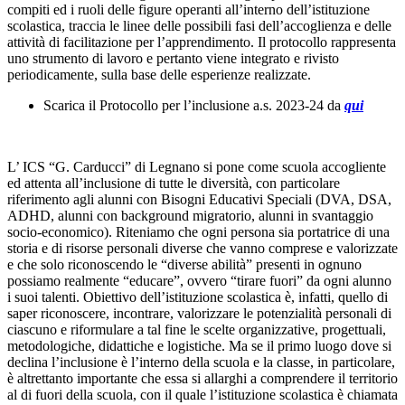
compiti ed i ruoli delle figure operanti all’interno dell’istituzione
scolastica, traccia le linee delle possibili fasi dell’accoglienza e delle
attività di facilitazione per l’apprendimento. Il protocollo rappresenta
uno strumento di lavoro e pertanto viene integrato e rivisto
periodicamente, sulla base delle esperienze realizzate.
Scarica il Protocollo per l’inclusione a.s. 2023-24 da
qui
L’ ICS “G. Carducci” di Legnano si pone come scuola accogliente
ed attenta all’inclusione di tutte le diversità, con particolare
riferimento agli alunni con Bisogni Educativi Speciali (DVA, DSA,
ADHD, alunni con background migratorio, alunni in svantaggio
socio-economico). Riteniamo che ogni persona sia portatrice di una
storia e di risorse personali diverse che vanno comprese e valorizzate
e che solo riconoscendo le “diverse abilità” presenti in ognuno
possiamo realmente “educare”, ovvero “tirare fuori” da ogni alunno
i suoi talenti. Obiettivo dell’istituzione scolastica è, infatti, quello di
saper riconoscere, incontrare, valorizzare le potenzialità personali di
ciascuno e riformulare a tal fine le scelte organizzative, progettuali,
metodologiche, didattiche e logistiche. Ma se il primo luogo dove si
declina l’inclusione è l’interno della scuola e la classe, in particolare,
è altrettanto importante che essa si allarghi a comprendere il territorio
al di fuori della scuola, con il quale l’istituzione scolastica è chiamata