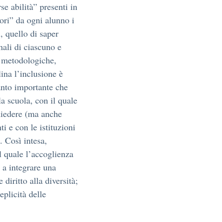
e abilità” presenti in
ori” da ogni alunno i
i, quello di saper
nali di ciascuno e
i, metodologiche,
ina l’inclusione è
ttanto importante che
la scuola, con il quale
chiedere (ma anche
i e con le istituzioni
. Così intesa,
 quale l’accoglienza
 a integrare una
iritto alla diversità;
plicità delle