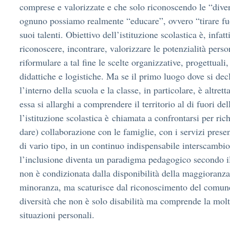
comprese e valorizzate e che solo riconoscendo le “divers
ognuno possiamo realmente “educare”, ovvero “tirare fu
suoi talenti. Obiettivo dell’istituzione scolastica è, infatt
riconoscere, incontrare, valorizzare le potenzialità perso
riformulare a tal fine le scelte organizzative, progettual
didattiche e logistiche. Ma se il primo luogo dove si decl
l’interno della scuola e la classe, in particolare, è altre
essa si allarghi a comprendere il territorio al di fuori del
l’istituzione scolastica è chiamata a confrontarsi per ri
dare) collaborazione con le famiglie, con i servizi present
di vario tipo, in un continuo indispensabile interscambio
l’inclusione diventa un paradigma pedagogico secondo il
non è condizionata dalla disponibilità della maggioranza
minoranza, ma scaturisce dal riconoscimento del comune d
diversità che non è solo disabilità ma comprende la molte
situazioni personali.