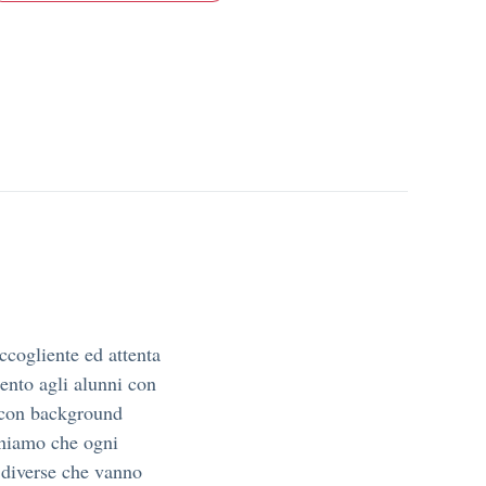
cogliente ed attenta
imento agli alunni con
 con background
eniamo che ogni
i diverse che vanno