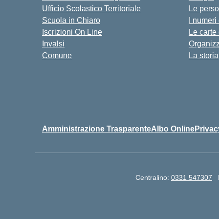
Ufficio Scolastico Territoriale
Le pers
Scuola in Chiaro
I numeri
Iscrizioni On Line
Le carte
Invalsi
Organiz
Comune
La storia
Amministrazione Trasparente
Albo Online
Privac
Centralino:
0331 547307