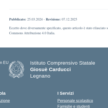
Pubblicato:
Revisione:
25.03.2024
-
07.12.2025
Eccetto dove diversamente specificato, questo articolo è stato rilasciato 
Commons Attribuzione 4.0 Italia.
Istituto Comprensivo Statale
Giosuè Carducci
Legnano
ola
I Servizi
azione
Personale scolastico
Famiglie e studenti