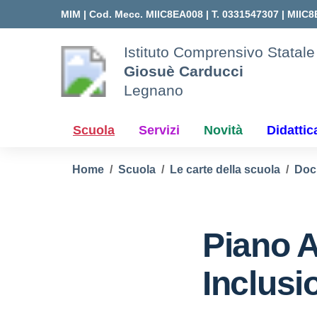
Vai ai contenuti
Vai al menu di navigazione
Vai al footer
MIM |
Cod. Mecc. MIIC8EA008 | T. 0331547307 |
MIIC8
Istituto Comprensivo Statale
Giosuè Carducci
Legnano
Scuola
Servizi
Novità
Didattic
Home
Scuola
Le carte della scuola
Doc
Piano 
Inclusi