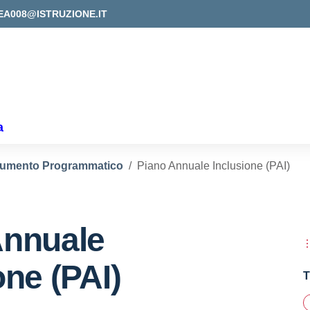
EA008@ISTRUZIONE.IT
a
umento Programmatico
Piano Annuale Inclusione (PAI)
Annuale
one (PAI)
T