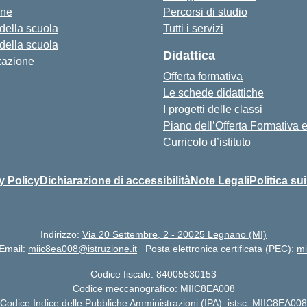
one
Percorsi di studio
 della scuola
Tutti i servizi
 della scuola
Didattica
zazione
Offerta formativa
Le schede didattiche
I progetti delle classi
Piano dell’Offerta Formativa
Curricolo d’istituto
y Policy
Dichiarazione di accessibilità
Note Legali
Politica su
Indirizzo:
Via 20 Settembre, 2 - 20025 Legnano (MI)
Email:
miic8ea008@istruzione.it
Posta elettronica certificata (PEC):
mi
Codice fiscale: 84005530153
Codice meccanografico:
MIIC8EA008
Codice Indice delle Pubbliche Amministrazioni (IPA): istsc_MIIC8EA008