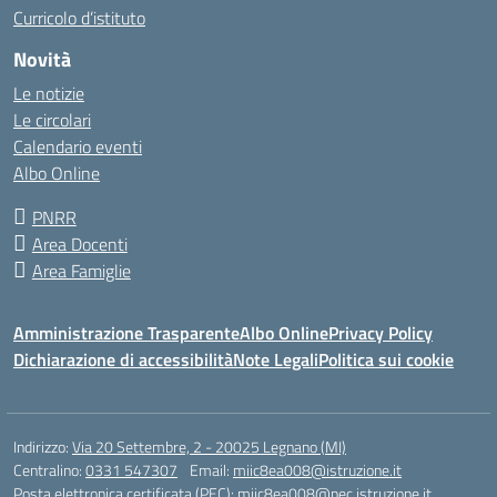
Curricolo d’istituto
Novità
Le notizie
Le circolari
Calendario eventi
Albo Online
PNRR
Area Docenti
Area Famiglie
Amministrazione Trasparente
Albo Online
Privacy Policy
Dichiarazione di accessibilità
Note Legali
Politica sui cookie
Indirizzo:
Via 20 Settembre, 2 - 20025 Legnano (MI)
Centralino:
0331 547307
Email:
miic8ea008@istruzione.it
Posta elettronica certificata (PEC):
miic8ea008@pec.istruzione.it