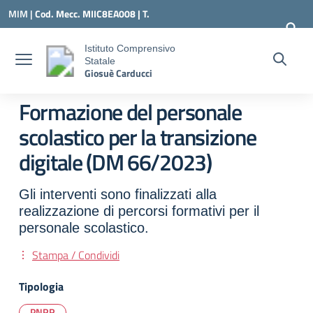
Vai ai contenuti
Vai al menu di navigazione
Vai al footer
MIM |
Cod. Mecc. MIIC8EA008 | T.
0331547307 |
MIIC8EA008@ISTRUZIONE.IT
Istituto Comprensivo
Statale
Giosuè Carducci
Formazione del personale
scolastico per la transizione
digitale (DM 66/2023)
Gli interventi sono finalizzati alla
realizzazione di percorsi formativi per il
personale scolastico.
Stampa / Condividi
Tipologia
PNRR