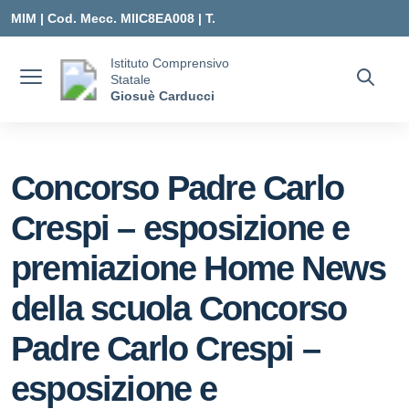
Vai ai contenuti
Vai al menu di navigazione
Vai al footer
MIM |
Cod. Mecc. MIIC8EA008 | T.
0331547307 |
Istituto Comprensivo
Statale
MIIC8EA008@ISTRUZIONE.IT
Giosuè Carducci
Concorso Padre Carlo
Crespi – esposizione e
premiazione Home News
della scuola Concorso
Padre Carlo Crespi –
esposizione e