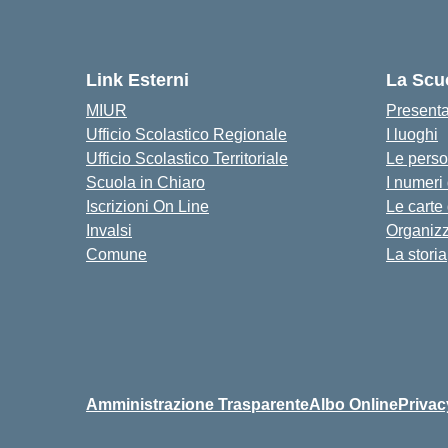
Link Esterni
La Scu
MIUR
Present
Ufficio Scolastico Regionale
I luoghi
Ufficio Scolastico Territoriale
Le pers
Scuola in Chiaro
I numeri
Iscrizioni On Line
Le carte
Invalsi
Organiz
Comune
La storia
Amministrazione Trasparente
Albo Online
Privac