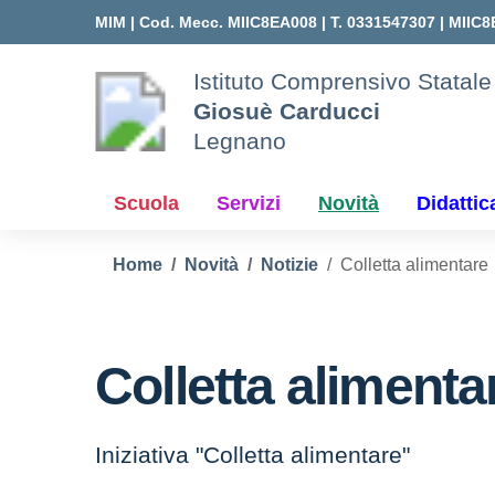
Vai ai contenuti
Vai al menu di navigazione
Vai al footer
MIM |
Cod. Mecc. MIIC8EA008 | T. 0331547307 |
MIIC8
Istituto Comprensivo Statale
Giosuè Carducci
Legnano
Scuola
Servizi
Novità
Didattic
Home
Novità
Notizie
Colletta alimentare
Colletta alimenta
Iniziativa "Colletta alimentare"