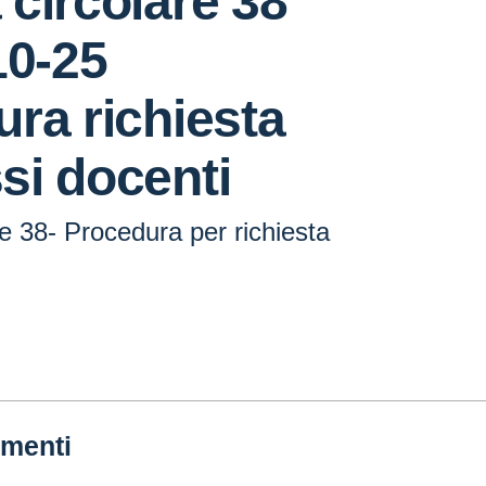
a circolare 38
10-25
ra richiesta
si docenti
are 38- Procedura per richiesta
menti