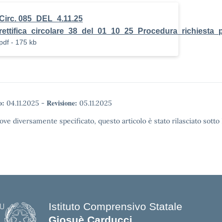
Circ. 085_DEL_4.11.25
rettifica_circolare_38_del_01_10_25_Procedura_richiesta
pdf - 175 kb
o:
Revisione:
04.11.2025
-
05.11.2025
ove diversamente specificato, questo articolo è stato rilasciato sott
Istituto Comprensivo Statale
Giosuè Carducci