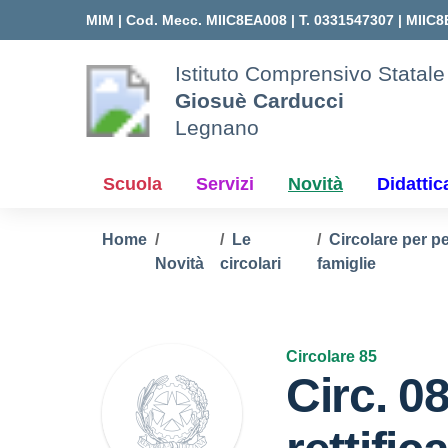
Vai ai contenuti
Vai al menu di navigazione
Vai al footer
MIM |
Cod. Mecc. MIIC8EA008 | T. 0331547307 |
MIIC8
Istituto Comprensivo Statale
Giosuè Carducci
Legnano
Scuola
Servizi
Novità
Didattic
Home
Le
Circolare per p
Novità
circolari
famiglie
Circolare 85
Circ. 0