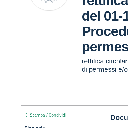
rettific
del 01-
Procedu
permes
rettifica circol
di permessi e/o
Stampa / Condividi
Docu