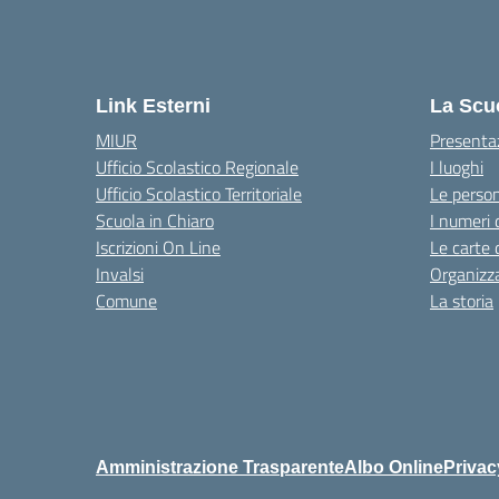
Link Esterni
La Scu
MIUR
Presenta
Ufficio Scolastico Regionale
I luoghi
Ufficio Scolastico Territoriale
Le perso
Scuola in Chiaro
I numeri 
Iscrizioni On Line
Le carte 
Invalsi
Organizz
Comune
La storia
Amministrazione Trasparente
Albo Online
Privac