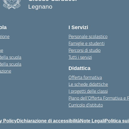
Legnano
ola
I Servizi
zione
Personale scolastico
Famiglie e studenti
ne
Percorsi di studio
della scuola
Tutti i servizi
della scuola
Didattica
azione
Offerta formativa
Le schede didattiche
I progetti delle classi
Piano dell’Offerta Formativa e
Curricolo d’istituto
y Policy
Dichiarazione di accessibilità
Note Legali
Politica su