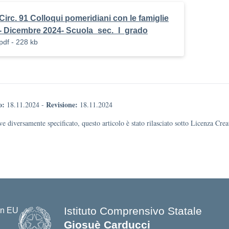
Circ. 91 Colloqui pomeridiani con le famiglie
- Dicembre 2024- Scuola_sec._I_grado
pdf - 228 kb
o:
Revisione:
18.11.2024
-
18.11.2024
e diversamente specificato, questo articolo è stato rilasciato sotto Licenza Cr
Istituto Comprensivo Statale
Giosuè Carducci