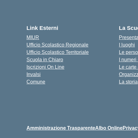
Link Esterni
La Scu
MIUR
Present
Ufficio Scolastico Regionale
I luoghi
Ufficio Scolastico Territoriale
Le pers
Scuola in Chiaro
I numeri
Iscrizioni On Line
Le carte
Invalsi
Organiz
Comune
La storia
Amministrazione Trasparente
Albo Online
Privac