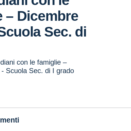
iani con le
e – Dicembre
Scuola Sec. di
diani con le famiglie –
- Scuola Sec. di I grado
menti