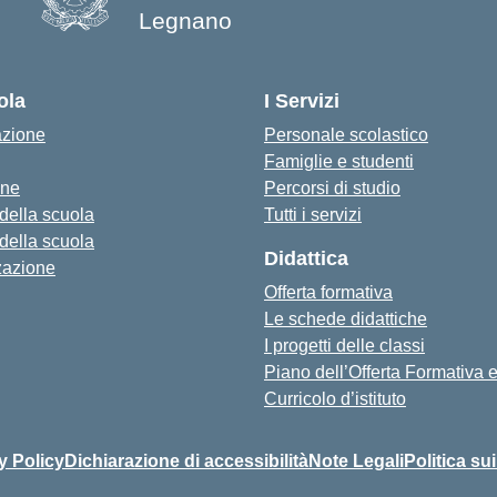
Legnano
ola
I Servizi
azione
Personale scolastico
Famiglie e studenti
one
Percorsi di studio
 della scuola
Tutti i servizi
 della scuola
Didattica
zazione
Offerta formativa
Le schede didattiche
I progetti delle classi
Piano dell’Offerta Formativa
Curricolo d’istituto
y Policy
Dichiarazione di accessibilità
Note Legali
Politica su