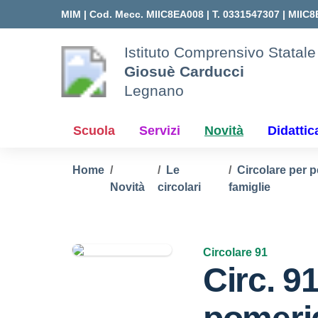
Vai ai contenuti
Vai al menu di navigazione
Vai al footer
MIM |
Cod. Mecc. MIIC8EA008 | T. 0331547307 |
MIIC8
Istituto Comprensivo Statale
Giosuè Carducci
Legnano
Scuola
Servizi
Novità
Didattic
Home
Le
Circolare per p
Novità
circolari
famiglie
Circolare 91
Circ. 9