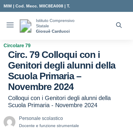
Vai ai contenuti
Vai al menu di navigazione
Vai al footer
MIM |
Cod. Mecc. MIIC8EA008 | T.
0331547307 |
Istituto Comprensivo
Statale
MIIC8EA008@ISTRUZIONE.IT
Giosuè Carducci
Circolare 79
Circ. 79 Colloqui con i
Genitori degli alunni della
Scuola Primaria –
Novembre 2024
Colloqui con i Genitori degli alunni della
Scuola Primaria - Novembre 2024
Personale scolastico
Docente e funzione strumentale