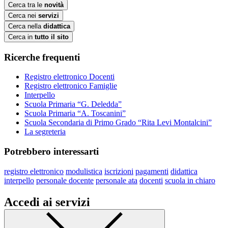
Cerca tra le
novità
Cerca nei
servizi
Cerca nella
didattica
Cerca in
tutto il sito
Ricerche frequenti
Registro elettronico Docenti
Registro elettronico Famiglie
Interpello
Scuola Primaria “G. Deledda”
Scuola Primaria “A. Toscanini”
Scuola Secondaria di Primo Grado “Rita Levi Montalcini”
La segreteria
Potrebbero interessarti
registro elettronico
modulistica
iscrizioni
pagamenti
didattica
interpello
personale docente
personale ata
docenti
scuola in chiaro
Accedi ai servizi