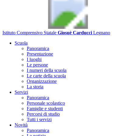
Istituto Comprensivo Statale
Giosuè Carducci
Legnano
Scuola
Panoramica
Presentazione
I luoghi
Le persone
I numeri della scuola
Le carte della scuola
Organizzazione
La storia
Servizi
Panoramica
Personale scolastico
Famiglie e studenti
Percorsi di studio
Tutti i servizi
Novità
Panoramica
Le notizie