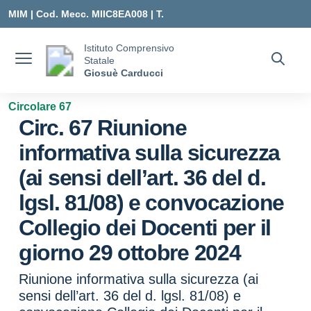
Vai ai contenuti
Vai al menu di navigazione
Vai al footer
MIM |
Cod. Mecc. MIIC8EA008 | T.
0331547307 |
Istituto Comprensivo
Statale
MIIC8EA008@ISTRUZIONE.IT
Giosuè Carducci
Circolare 67
Circ. 67 Riunione
informativa sulla sicurezza
(ai sensi dell’art. 36 del d.
lgsl. 81/08) e convocazione
Collegio dei Docenti per il
giorno 29 ottobre 2024
Riunione informativa sulla sicurezza (ai
sensi dell’art. 36 del d. lgsl. 81/08) e