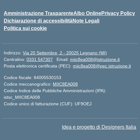
Amministrazione Trasparente
Albo Online
Privacy Policy
Dichiarazione di accessibilità
Note Legali
Politica sui cookie
Indirizzo:
Via 20 Settembre, 2 - 20025 Legnano (MI)
Centralino:
0331 547307
Email:
miic8ea008@istruzione.it
Posta elettronica certificata (PEC):
miic8ea008@pec.istruzione.it
Codice fiscale: 84005530153
Codice meccanografico:
MIIC8EA008
Codice Indice delle Pubbliche Amministrazioni (IPA):
istsc_MIIC8EA008
Codice unico di fatturazione (CUF): UF9OEJ
Idea e progetto di Designers Italia