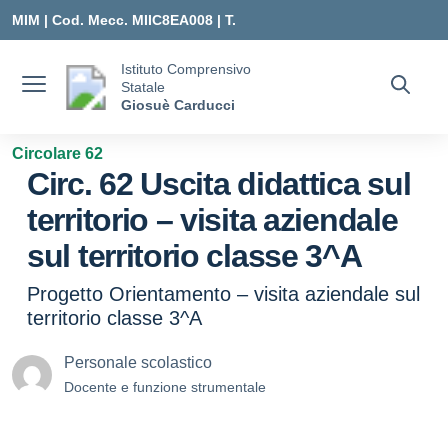
Vai ai contenuti
Vai al menu di navigazione
Vai al footer
MIM |
Cod. Mecc. MIIC8EA008 | T.
0331547307 |
Istituto Comprensivo
Statale
MIIC8EA008@ISTRUZIONE.IT
Giosuè Carducci
Circolare 62
Circ. 62 Uscita didattica sul
territorio – visita aziendale
sul territorio classe 3^A
Progetto Orientamento – visita aziendale sul
territorio classe 3^A
Personale scolastico
Docente e funzione strumentale