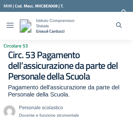
Vai ai contenuti
Vai al menu di navigazione
Vai al footer
MIM |
Cod. Mecc. MIIC8EA008 | T.
0331547307 |
MIIC8EA008@ISTRUZIONE.IT
Istituto Comprensivo
Statale
Giosuè Carducci
Circolare 53
Circ. 53 Pagamento
dell’assicurazione da parte del
Personale della Scuola
Pagamento dell’assicurazione da parte del
Personale della Scuola.
Personale scolastico
Docente e funzione strumentale