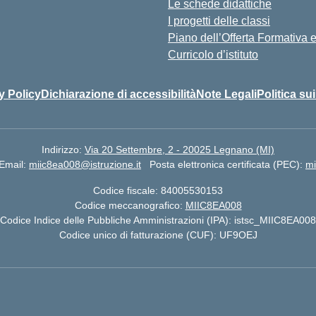
Le schede didattiche
I progetti delle classi
Piano dell’Offerta Formativa
Curricolo d’istituto
y Policy
Dichiarazione di accessibilità
Note Legali
Politica su
Indirizzo:
Via 20 Settembre, 2 - 20025 Legnano (MI)
Email:
miic8ea008@istruzione.it
Posta elettronica certificata (PEC):
mi
Codice fiscale: 84005530153
Codice meccanografico:
MIIC8EA008
Codice Indice delle Pubbliche Amministrazioni (IPA): istsc_MIIC8EA008
Codice unico di fatturazione (CUF): UF9OEJ