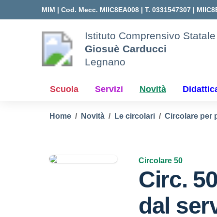
Vai ai contenuti
Vai al menu di navigazione
Vai al footer
MIM |
Cod. Mecc. MIIC8EA008 | T. 0331547307 |
MIIC8
Istituto Comprensivo Statale
Giosuè Carducci
Legnano
Scuola
Servizi
Novità
Didattic
Home
Novità
Le circolari
Circolare per 
Circolare 50
Circ. 5
dal serv