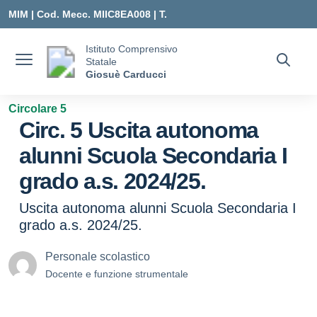
Vai ai contenuti
Vai al menu di navigazione
Vai al footer
MIM |
Cod. Mecc. MIIC8EA008 | T.
0331547307 |
Istituto Comprensivo
Statale
MIIC8EA008@ISTRUZIONE.IT
Giosuè Carducci
Circolare 5
Circ. 5 Uscita autonoma
alunni Scuola Secondaria I
grado a.s. 2024/25.
Uscita autonoma alunni Scuola Secondaria I
grado a.s. 2024/25.
Personale scolastico
Docente e funzione strumentale