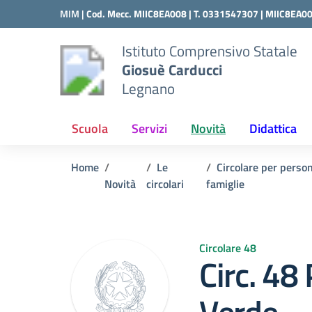
Vai ai contenuti
Vai al menu di navigazione
Vai al footer
MIM |
Cod. Mecc. MIIC8EA008 | T. 0331547307 |
MIIC8EA0
Istituto Comprensivo Statale
Giosuè Carducci
Legnano
Scuola
Servizi
Novità
Didattica
Home
Le
Circolare per person
Novità
circolari
famiglie
Circolare 48
Circ. 48