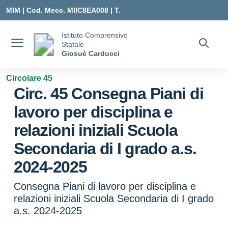
Vai ai contenuti
Vai al menu di navigazione
Vai al footer
MIM |
Cod. Mecc. MIIC8EA008 | T.
0331547307 |
Istituto Comprensivo
Statale
MIIC8EA008@ISTRUZIONE.IT
Giosuè Carducci
Circolare 45
Circ. 45 Consegna Piani di
lavoro per disciplina e
relazioni iniziali Scuola
Secondaria di I grado a.s.
2024-2025
Consegna Piani di lavoro per disciplina e
relazioni iniziali Scuola Secondaria di I grado
a.s. 2024-2025