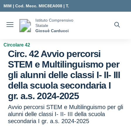
Vai ai contenuti
Vai al menu di navigazione
Vai al footer
MIM |
Cod. Mecc. MIIC8EA008 | T.
0331547307 |
Istituto Comprensivo
Statale
MIIC8EA008@ISTRUZIONE.IT
Giosuè Carducci
Circolare 42
Circ. 42 Avvio percorsi
STEM e Multilinguismo per
gli alunni delle classi I- II- III
della scuola secondaria I
gr. a.s. 2024-2025
Avvio percorsi STEM e Multilinguismo per gli
alunni delle classi I- II- III della scuola
secondaria I gr. a.s. 2024-2025