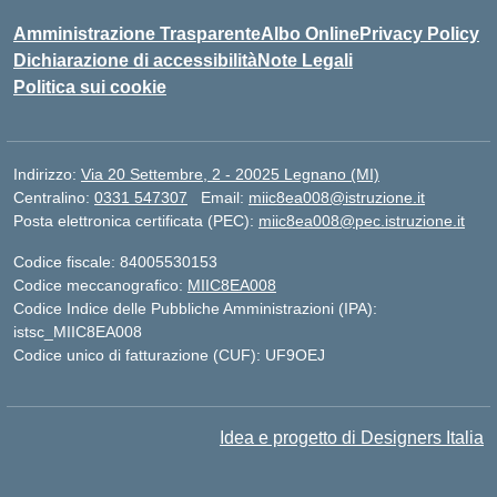
Amministrazione Trasparente
Albo Online
Privacy Policy
Dichiarazione di accessibilità
Note Legali
Politica sui cookie
Indirizzo:
Via 20 Settembre, 2 - 20025 Legnano (MI)
Centralino:
0331 547307
Email:
miic8ea008@istruzione.it
Posta elettronica certificata (PEC):
miic8ea008@pec.istruzione.it
Codice fiscale: 84005530153
Codice meccanografico:
MIIC8EA008
Codice Indice delle Pubbliche Amministrazioni (IPA):
istsc_MIIC8EA008
Codice unico di fatturazione (CUF): UF9OEJ
Idea e progetto di Designers Italia