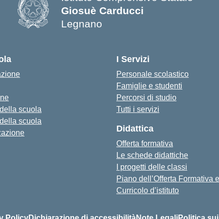
Giosuè Carducci
Legnano
ola
I Servizi
azione
Personale scolastico
Famiglie e studenti
one
Percorsi di studio
 della scuola
Tutti i servizi
 della scuola
Didattica
zazione
Offerta formativa
Le schede didattiche
I progetti delle classi
Piano dell’Offerta Formativa
Curricolo d’istituto
y Policy
Dichiarazione di accessibilità
Note Legali
Politica su