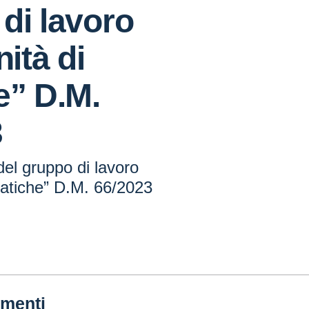
di lavoro
ità di
e” D.M.
3
el gruppo di lavoro
ratiche” D.M. 66/2023
menti