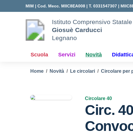
Vai ai contenuti
Vai al menu di navigazione
Vai al footer
MIM |
Cod. Mecc. MIIC8EA008 | T. 0331547307 |
MIIC8
Istituto Comprensivo Statale
Giosuè Carducci
Legnano
Scuola
Servizi
Novità
Didattic
Home
Novità
Le circolari
Circolare per 
Circolare 40
Circ. 4
Convoc