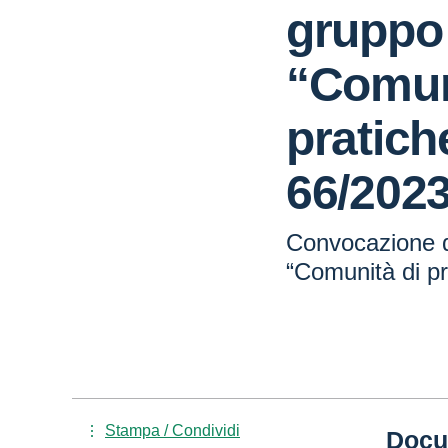
gruppo 
“Comun
pratich
66/202
Convocazione d
“Comunità di p
Stampa / Condividi
Docu