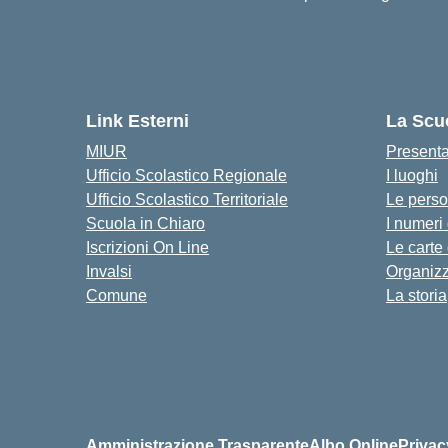
Link Esterni
La Scu
MIUR
Present
Ufficio Scolastico Regionale
I luoghi
Ufficio Scolastico Territoriale
Le pers
Scuola in Chiaro
I numeri
Iscrizioni On Line
Le carte
Invalsi
Organiz
Comune
La storia
Amministrazione Trasparente
Albo Online
Privac