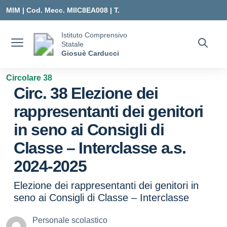
Vai ai contenuti
Vai al menu di navigazione
Vai al footer
MIM |
Cod. Mecc. MIIC8EA008 | T.
0331547307 |
Istituto Comprensivo
Statale
MIIC8EA008@ISTRUZIONE.IT
Giosuè Carducci
Circolare 38
Circ. 38 Elezione dei
rappresentanti dei genitori
in seno ai Consigli di
Classe – Interclasse a.s.
2024-2025
Elezione dei rappresentanti dei genitori in
seno ai Consigli di Classe – Interclasse
Personale scolastico