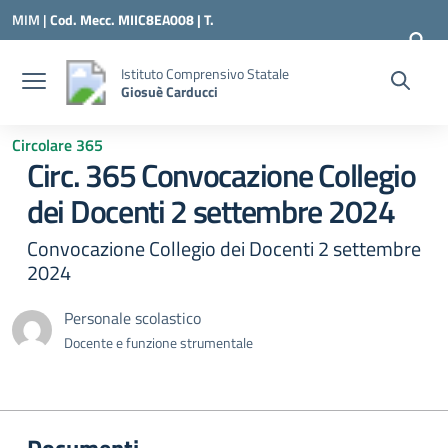
Vai ai contenuti
Vai al menu di navigazione
Vai al footer
MIM |
Cod. Mecc. MIIC8EA008 | T.
0331547307 |
MIIC8EA008@ISTRUZIONE.IT
Istituto Comprensivo Statale
Giosuè Carducci
Circolare 365
Circ. 365 Convocazione Collegio
dei Docenti 2 settembre 2024
Convocazione Collegio dei Docenti 2 settembre
2024
Personale scolastico
Docente e funzione strumentale