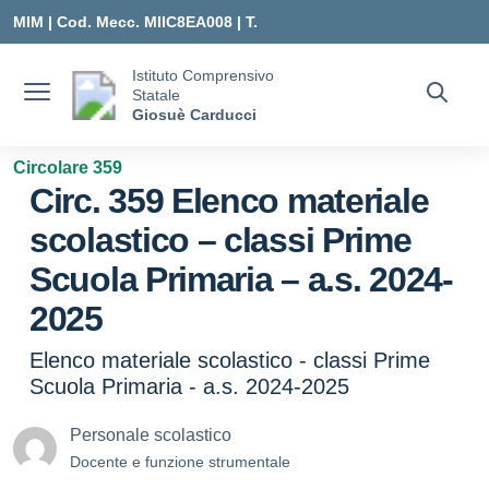
Vai ai contenuti
Vai al menu di navigazione
Vai al footer
MIM |
Cod. Mecc. MIIC8EA008 | T.
0331547307 |
Istituto Comprensivo
Statale
MIIC8EA008@ISTRUZIONE.IT
Giosuè Carducci
Circolare 359
Circ. 359 Elenco materiale
scolastico – classi Prime
Scuola Primaria – a.s. 2024-
2025
Elenco materiale scolastico - classi Prime
Scuola Primaria - a.s. 2024-2025
Personale scolastico
Docente e funzione strumentale