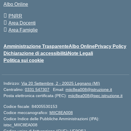
Albo Online
PNRR
Area Docenti
Area Famiglie
Amministrazione Trasparente
Albo Online
Privacy Policy
Dichiarazione di accessibilità
Note Legali
Politica sui cookie
Indirizzo:
Via 20 Settembre, 2 - 20025 Legnano (MI)
Centralino:
0331 547307
Email:
miic8ea008@istruzione.it
Posta elettronica certificata (PEC):
miic8ea008@pec.istruzione.it
Codice fiscale: 84005530153
Codice meccanografico:
MIIC8EA008
Codice Indice delle Pubbliche Amministrazioni (IPA):
istsc_MIIC8EA008