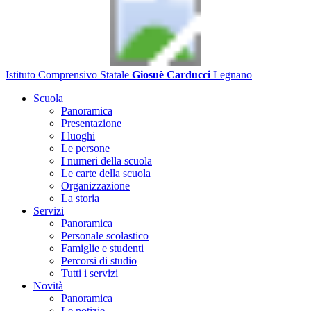
Istituto Comprensivo Statale
Giosuè Carducci
Legnano
Scuola
Panoramica
Presentazione
I luoghi
Le persone
I numeri della scuola
Le carte della scuola
Organizzazione
La storia
Servizi
Panoramica
Personale scolastico
Famiglie e studenti
Percorsi di studio
Tutti i servizi
Novità
Panoramica
Le notizie