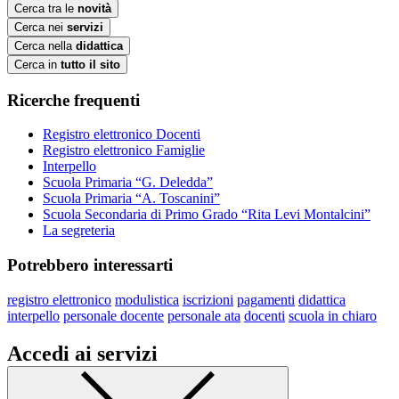
Cerca tra le
novità
Cerca nei
servizi
Cerca nella
didattica
Cerca in
tutto il sito
Ricerche frequenti
Registro elettronico Docenti
Registro elettronico Famiglie
Interpello
Scuola Primaria “G. Deledda”
Scuola Primaria “A. Toscanini”
Scuola Secondaria di Primo Grado “Rita Levi Montalcini”
La segreteria
Potrebbero interessarti
registro elettronico
modulistica
iscrizioni
pagamenti
didattica
interpello
personale docente
personale ata
docenti
scuola in chiaro
Accedi ai servizi