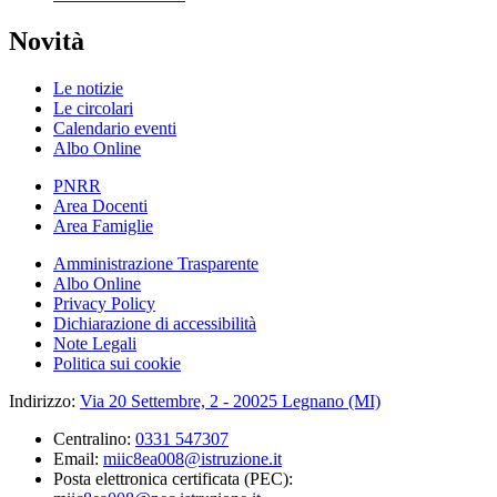
Novità
Le notizie
Le circolari
Calendario eventi
Albo Online
PNRR
Area Docenti
Area Famiglie
Amministrazione Trasparente
Albo Online
Privacy Policy
Dichiarazione di accessibilità
Note Legali
Politica sui cookie
Indirizzo:
Via 20 Settembre, 2 - 20025 Legnano (MI)
Centralino:
0331 547307
Email:
miic8ea008@istruzione.it
Posta elettronica certificata (PEC):