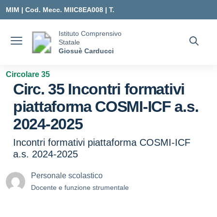
Vai ai contenuti
Vai al menu di navigazione
Vai al footer
MIM |
Cod. Mecc. MIIC8EA008 | T.
0331547307 |
Istituto Comprensivo
Statale
MIIC8EA008@ISTRUZIONE.IT
Giosuè Carducci
Circolare 35
Circ. 35 Incontri formativi
piattaforma COSMI-ICF a.s.
2024-2025
Incontri formativi piattaforma COSMI-ICF
a.s. 2024-2025
Personale scolastico
Docente e funzione strumentale