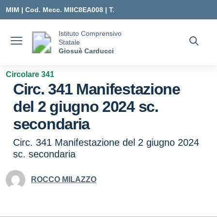
Vai ai contenuti
Vai al menu di navigazione
Vai al footer
MIM |
Cod. Mecc. MIIC8EA008 | T.
0331547307 |
Istituto Comprensivo
Statale
MIIC8EA008@ISTRUZIONE.IT
Giosuè Carducci
Circolare 341
Circ. 341 Manifestazione
del 2 giugno 2024 sc.
secondaria
Circ. 341 Manifestazione del 2 giugno 2024
sc. secondaria
ROCCO MILAZZO