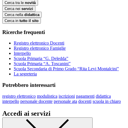
Cerca tra le
novità
Cerca nei
servizi
Cerca nella
didattica
Cerca in
tutto il sito
Ricerche frequenti
Registro elettronico Docenti
Registro elettronico Famiglie
Interpello
Scuola Primaria “G. Deledda”
Scuola Primaria “A. Toscanini”
Scuola Secondaria di Primo Grado “Rita Levi Montalcini”
La segreteria
Potrebbero interessarti
registro elettronico
modulistica
iscrizioni
pagamenti
didattica
interpello
personale docente
personale ata
docenti
scuola in chiaro
Accedi ai servizi