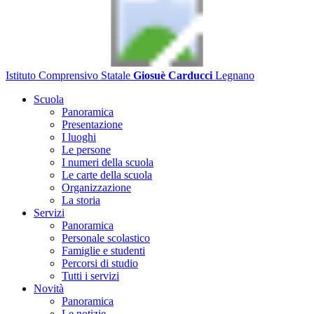
Istituto Comprensivo Statale
Giosuè Carducci
Legnano
Scuola
Panoramica
Presentazione
I luoghi
Le persone
I numeri della scuola
Le carte della scuola
Organizzazione
La storia
Servizi
Panoramica
Personale scolastico
Famiglie e studenti
Percorsi di studio
Tutti i servizi
Novità
Panoramica
Le notizie