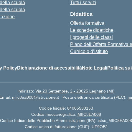
 della scuola
Tutti i servizi
 della scuola
Didattica
zazione
Offerta formativa
Le schede didattiche
I progetti delle classi
Piano dell’Offerta Formativa
Curricolo d’istituto
y Policy
Dichiarazione di accessibilità
Note Legali
Politica su
Indirizzo:
Via 20 Settembre, 2 - 20025 Legnano (MI)
Email:
miic8ea008@istruzione.it
Posta elettronica certificata (PEC):
mi
Codice fiscale: 84005530153
Codice meccanografico:
MIIC8EA008
Codice Indice delle Pubbliche Amministrazioni (IPA): istsc_MIIC8EA008
Codice unico di fatturazione (CUF): UF9OEJ