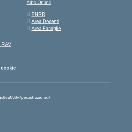
Albo Online
PNRR
Area Docenti
Area Famiglie
 e RAV
i cookie
ic8ea008@pec.istruzione.it