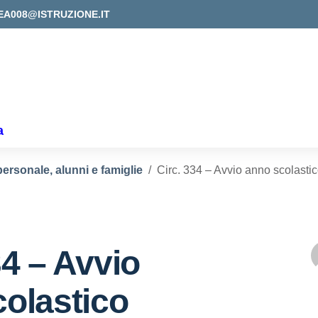
EA008@ISTRUZIONE.IT
a
personale, alunni e famiglie
Circ. 334 – Avvio anno scolasti
34 – Avvio
olastico