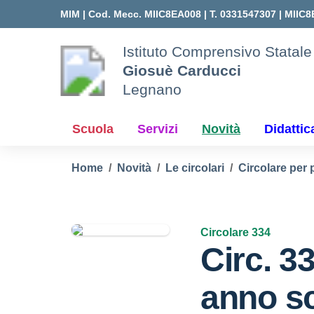
Vai ai contenuti
Vai al menu di navigazione
Vai al footer
MIM |
Cod. Mecc. MIIC8EA008 | T. 0331547307 |
MIIC8
Istituto Comprensivo Statale
Giosuè Carducci
Legnano
Scuola
Servizi
Novità
Didattic
Home
Novità
Le circolari
Circolare per 
Circolare 334
Circ. 3
anno sc