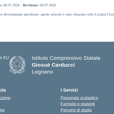
o:
Revisione:
08.07.2026
-
08.07.2026
e diversamente specificato, questo articolo è stato rilasciato sotto Licenza Cr
Istituto Comprensivo Statale
Giosuè Carducci
Legnano
ola
I Servizi
azione
Personale scolastico
Famiglie e studenti
one
Percorsi di studio