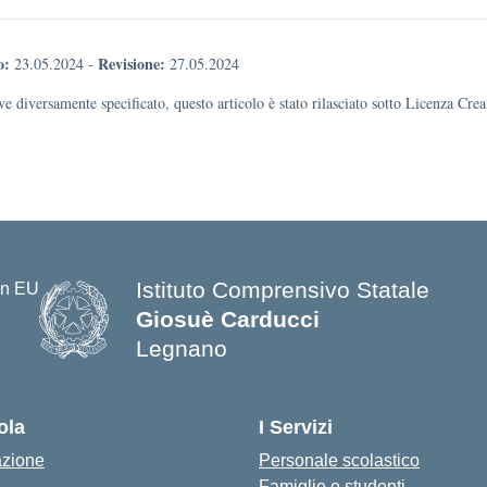
o:
Revisione:
23.05.2024
-
27.05.2024
e diversamente specificato, questo articolo è stato rilasciato sotto Licenza Cr
Istituto Comprensivo Statale
Giosuè Carducci
Legnano
ola
I Servizi
azione
Personale scolastico
Famiglie e studenti