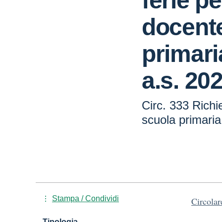
ferie p
docent
primari
a.s. 20
Circ. 333 Richi
scuola primaria
Stampa / Condividi
Circola
Tipologia