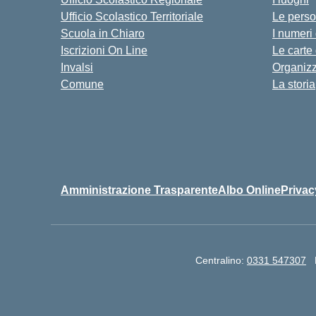
Ufficio Scolastico Territoriale
Le pers
Scuola in Chiaro
I numeri
Iscrizioni On Line
Le carte
Invalsi
Organiz
Comune
La storia
Amministrazione Trasparente
Albo Online
Privac
Centralino:
0331 547307