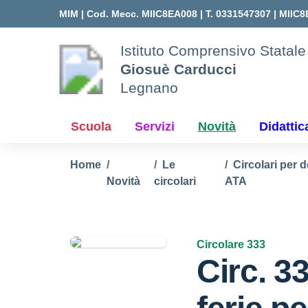
Vai ai contenuti
Vai al menu di navigazione
Vai al footer
MIM |
Cod. Mecc. MIIC8EA008 | T. 0331547307 |
MIIC8
Istituto Comprensivo Statale
Giosuè Carducci
Legnano
Scuola
Servizi
Novità
Didattic
Home
Le
Circolari per 
Novità
circolari
ATA
Circolare 333
Circ. 3