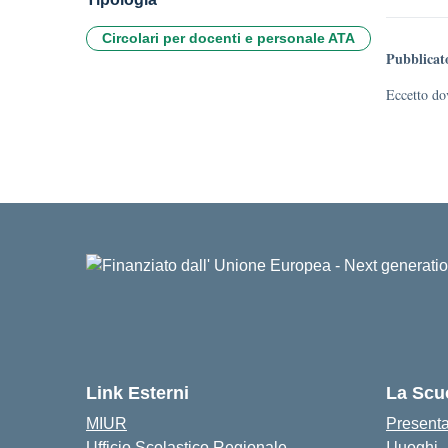
Circolari per docenti e personale ATA
Pubblicat
Eccetto dov
Link Esterni
La Scu
MIUR
Present
Ufficio Scolastico Regionale
I luoghi