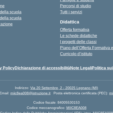
one
Percorsi di studio
 della scuola
Tutti i servizi
 della scuola
Didattica
zazione
Offerta formativa
Le schede didattiche
I progetti delle classi
Piano dell’Offerta Formativa
Curricolo d’istituto
y Policy
Dichiarazione di accessibilità
Note Legali
Politica su
Indirizzo:
Via 20 Settembre, 2 - 20025 Legnano (MI)
Email:
miic8ea008@istruzione.it
Posta elettronica certificata (PEC):
mi
Codice fiscale: 84005530153
Codice meccanografico:
MIIC8EA008