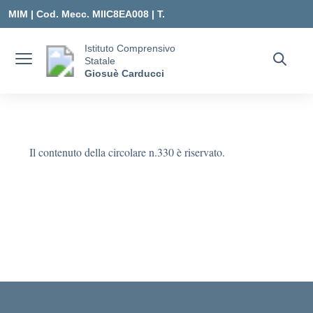
Vai ai contenuti
Vai al menu di navigazione
Vai al footer
MIM |
Cod. Mecc. MIIC8EA008 | T.
0331547307 |
Istituto Comprensivo
Statale
MIIC8EA008@ISTRUZIONE.IT
Giosuè Carducci
Il contenuto della circolare n.330 è riservato.