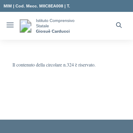
Vai ai contenuti
Vai al menu di navigazione
Vai al footer
MIM |
Cod. Mecc. MIIC8EA008 | T.
0331547307 |
Istituto Comprensivo
Statale
MIIC8EA008@ISTRUZIONE.IT
Giosuè Carducci
Il contenuto della circolare n.324 è riservato.